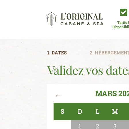
Tarifs 
Disponibil
1. DATES
2. HÉBERGEMEN
Validez vos date
←
MARS 20
S
D
L
M
1
2
3