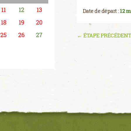
11
12
13
Date de départ :
12 m
18
19
20
25
26
27
← ÉTAPE PRÉCÉDEN