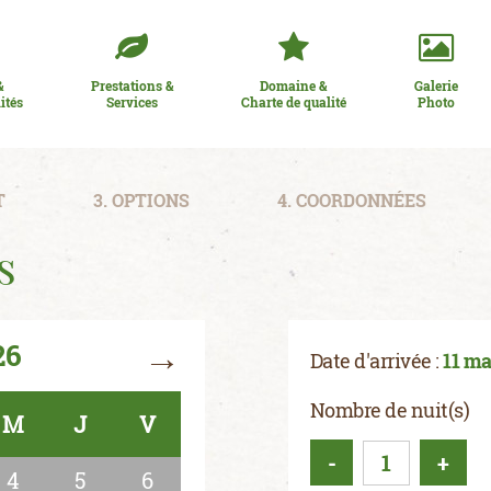
&
Prestations &
Domaine &
Galerie
ités
Services
Charte de qualité
Photo
T
3. OPTIONS
4. COORDONNÉES
s
→
26
Date d'arrivée :
11 ma
Nombre de nuit(s)
M
J
V
-
+
4
5
6