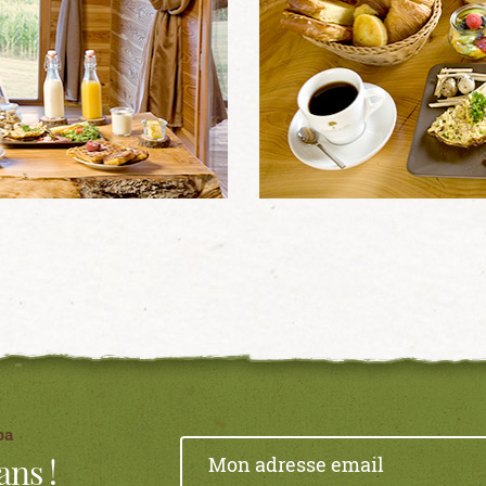
pa
ans !