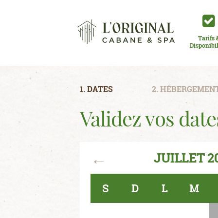
Tarifs 
Disponibil
1. DATES
2. HÉBERGEMEN
Validez vos date
←
JUILLET 2
S
D
L
M