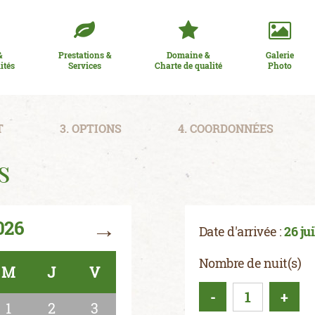
&
Prestations &
Domaine &
Galerie
ités
Services
Charte de qualité
Photo
T
3. OPTIONS
4. COORDONNÉES
s
→
026
Date d'arrivée :
26 ju
Nombre de nuit(s)
M
J
V
-
+
1
2
3