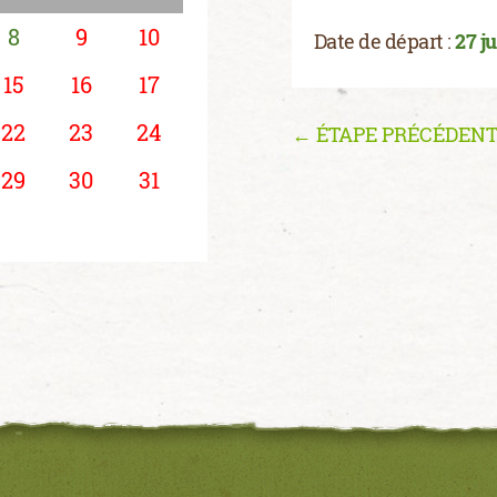
8
9
10
Date de départ :
27 ju
15
16
17
22
23
24
← ÉTAPE PRÉCÉDEN
29
30
31