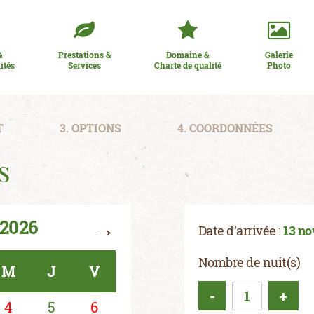
&
Prestations &
Domaine &
Galerie
ités
Services
Charte de qualité
Photo
T
3. OPTIONS
4. COORDONNÉES
s
→
2026
Date d'arrivée :
13 n
Nombre de nuit(s)
M
J
V
-
+
4
5
6