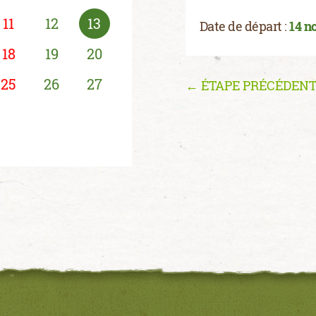
11
12
13
Date de départ :
14 n
18
19
20
25
26
27
← ÉTAPE PRÉCÉDEN