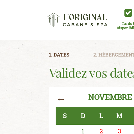
Tarifs 
Disponibil
1. DATES
2. HÉBERGEMEN
Validez vos date
←
NOVEMBRE 
S
D
L
M
1
2
3